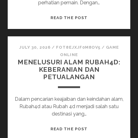
perhatian pemain. Dengan…
KEMENANGAN
READ THE POST
BESAR
MENUNGGU:
JELAJAHI
SUPERTOGEL
JULY 30, 2026
/
FOT8EJXJF0M8OV5
/
GAME
GOKIL
ONLINE
MENELUSURI ALAM RUBAH4D:
KEBERANIAN DAN
PETUALANGAN
Dalam pencarian keajaiban dan keindahan alam,
Rubah4d atau Rubah 4d menjadi salah satu
destinasi yang…
MENELUSURI
READ THE POST
ALAM