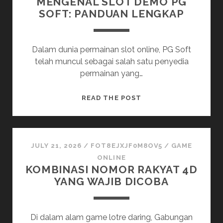
MENGENAL SLOT DEMO PG
RINTANGAN
SOFT: PANDUAN LENGKAP
Dalam dunia permainan slot online, PG Soft
telah muncul sebagai salah satu penyedia
permainan yang…
MENGENAL
READ THE POST
SLOT
DEMO
PG
SOFT:
JULY 21, 2026
/
FOT8EJXJF0M8OV5
/
GAME
PANDUAN
ONLINE
KOMBINASI NOMOR RAKYAT 4D
LENGKAP
YANG WAJIB DICOBA
Di dalam alam game lotre daring, Gabungan