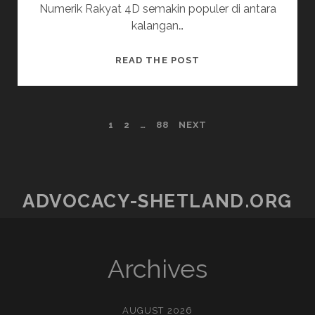
Numerik Rakyat 4D semakin populer di antara
kalangan…
KOMBINASI
READ THE POST
NOMOR
RAKYAT
4D
POSTS
1
2
…
88
NEXT
YANG
WAJIB
PAGINATION
DICOBA
ADVOCACY-SHETLAND.ORG
Archives
AUGUST 2026