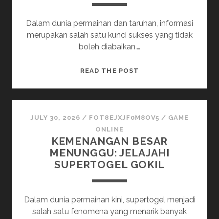
Dalam dunia permainan dan taruhan, informasi
merupakan salah satu kunci sukses yang tidak
boleh diabaikan.…
MENGOPTIMALKAN
READ THE POST
PELUANG:
DATA
KELUARAN
MACAU
JULY 30, 2026
/
FOT8EJXJF0M8OV5
/
GAME
UNTUK
ONLINE
KEMENANGAN BESAR
PEMAIN
MENUNGGU: JELAJAHI
CERDAS
SUPERTOGEL GOKIL
Dalam dunia permainan kini, supertogel menjadi
salah satu fenomena yang menarik banyak