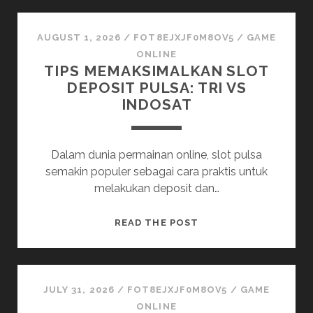
BALIK
KELUARAN
MACAU:
AUGUST 1, 2026
/
FOT8EJXJF0M8OV5
/
GAME
TAFSIR
ONLINE
TIPS MEMAKSIMALKAN SLOT
ANGKA
DEPOSIT PULSA: TRI VS
DAN
INDOSAT
HASIL
Dalam dunia permainan online, slot pulsa
semakin populer sebagai cara praktis untuk
melakukan deposit dan…
TIPS
READ THE POST
MEMAKSIMALKAN
SLOT
DEPOSIT
PULSA:
JULY 31, 2026
/
FOT8EJXJF0M8OV5
/
GAME
TRI
ONLINE