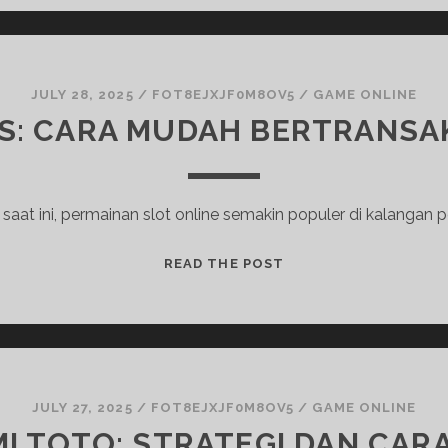
INI:
SIAPA
JUARA
SELANJUTNYA?
JULY 28, 2025
/
FOT8EJXJF0M8OV5
/
GAME ONLINE
IS: CARA MUDAH BERTRANSA
 saat ini, permainan slot online semakin populer di kalangan 
SLOT
READ THE POST
DEPOSIT
QRIS:
CARA
MUDAH
BERTRANSAKSI
UNTUK
JULY 27, 2025
/
FOT8EJXJF0M8OV5
/
GAME ONLINE
PEMAIN
I TOTO: STRATEGI DAN CARA