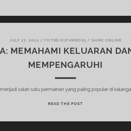
POOLS:
SEGALA
YANG
DIPERLUKAN
SETIAP
ORANG
JULY 27, 2025
/
FOT8EJXJF0M8OV5
/
GAME ONLINE
KETAHUI
A: MEMAHAMI KELUARAN DA
MEMPENGARUHI
 menjadi salah satu permainan yang paling populer di kalangan
TOGEL
READ THE POST
CHINA:
MEMAHAMI
KELUARAN