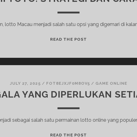
, lotto Macau menjadi salah satu opsi yang digemari di kal
MENDALAMI
READ THE POST
TOTO:
STRATEGI
DAN
CARA
BERHASIL
JULY 27, 2025
/
FOT8EJXJF0M8OV5
/
GAME ONLINE
ALA YANG DIPERLUKAN SET
jadi sebagai salah satu permainan lotto online yang populer
MACAU
READ THE POST