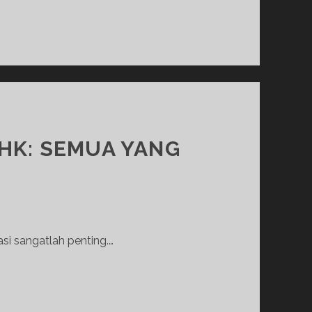
HK: SEMUA YANG
asi sangatlah penting.…