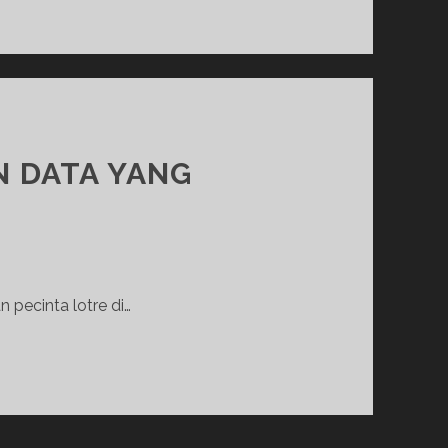
N DATA YANG
 pecinta lotre di…