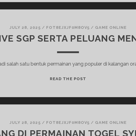
KELUARAN
HK:
SEMUA
YANG
JULY 28, 2025
/
FOT8EJXJF0M8OV5
/
GAME ONLINE
PERLU
LIVE SGP SERTA PELUANG ME
KAMU
PAHAMI
di salah satu bentuk permainan yang populer di kalangan o
TOGEL
READ THE POST
SGP:
LIVE
SGP
SERTA
PELUANG
MENANG
JULY 28, 2025
/
FOT8EJXJF0M8OV5
/
GAME ONLINE
TERBAIK
NG DI PERMAINAN TOGEL SY