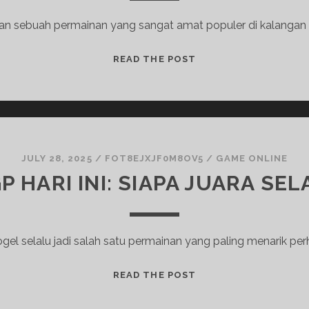
n sebuah permainan yang sangat amat populer di kalangan 
HASIL
READ THE POST
LOTTERY
SINGAPORE:
PENGANALISAAN
DATA
DAN
PREDIKSI
JULY 28, 2025
/
FOT8EJXJF0M8OV5
/
GAME ONLINE
HARI
P HARI INI: SIAPA JUARA S
INI
ogel selalu jadi salah satu permainan yang paling menarik per
MISTERI
READ THE POST
SGP
HARI