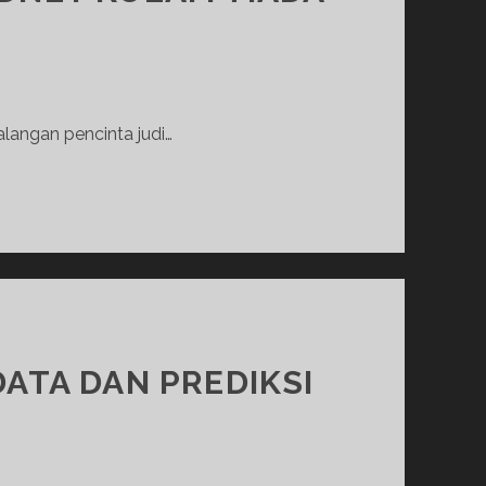
langan pencinta judi…
ATA DAN PREDIKSI