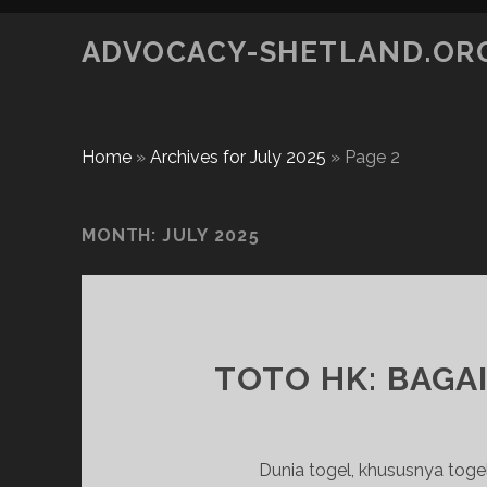
ADVOCACY-SHETLAND.OR
Home
»
Archives for July 2025
»
Page 2
MONTH:
JULY 2025
TOTO HK: BAGA
Dunia togel, khususnya toge