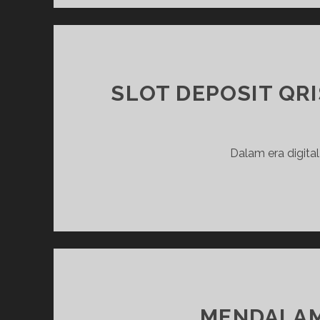
SLOT DEPOSIT QR
Dalam era digital
MENDALAM