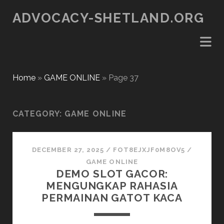
ADVOCACY-SHETLAND.ORG
Home
»
GAME ONLINE
»
Page 37
CATEGORY:
GAME ONLINE
DECEMBER 27, 2025
/
FOT8EJXJF0M8OV5
/
GAME ONLINE
DEMO SLOT GACOR:
MENGUNGKAP RAHASIA
PERMAINAN GATOT KACA