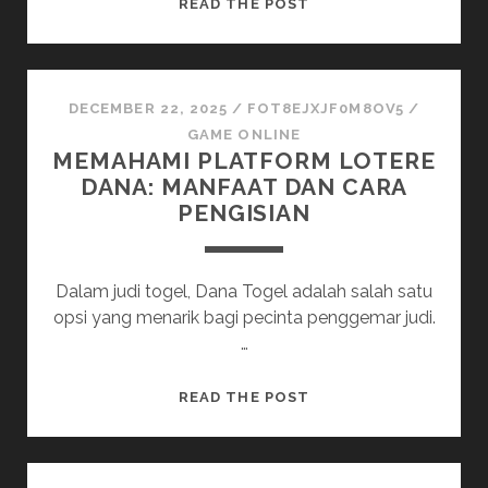
METODE
READ THE POST
EFEKTIF
MENANG
TOGEL
SGP:
DECEMBER 22, 2025
/
FOT8EJXJF0M8OV5
/
SARAN
GAME ONLINE
MEMAHAMI PLATFORM LOTERE
DAN
DANA: MANFAAT DAN CARA
SECRETS
PENGISIAN
Dalam judi togel, Dana Togel adalah salah satu
opsi yang menarik bagi pecinta penggemar judi.
…
MEMAHAMI
READ THE POST
PLATFORM
LOTERE
DANA: