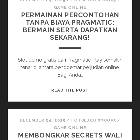
HOBI
GAME ONLINE
PERMAINAN PERCONTOHAN
MENJADI
TANPA BIAYA PRAGMATIC:
PEMASUKAN
BERMAIN SERTA DAPATKAN
PENGHASILAN
SEKARANG!
Slot demo gratis dari Pragmatic Play semakin
tenar di antara penggemar perjudian online.
Bagi Anda…
PERMAINAN
READ THE POST
PERCONTOHAN
TANPA
BIAYA
PRAGMATIC:
DECEMBER 24, 2025
/
FOT8EJXJF0M8OV5
/
BERMAIN
GAME ONLINE
MEMBONGKAR SECRETS WALI
SERTA