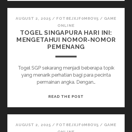
HK:
MENCARI
KESUKSESAN
AUGUST 2, 2025
/
FOT8EJXJF0M8OV5
/
GAME
DI
ONLINE
TOGEL SINGAPURA HARI INI:
KETEGANGAN
MENGETAHUI NOMOR-NOMOR
PEMENANG
Togel SGP sekarang menjadi beberapa topik
yang menarik perhatian bagi para pecinta
permainan angka. Dengan…
TOGEL
READ THE POST
SINGAPURA
HARI
INI:
MENGETAHUI
AUGUST 2, 2025
/
FOT8EJXJF0M8OV5
/
GAME
NOMOR-
ONLINE