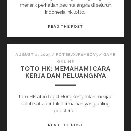
menarik perhatian pecinta angka di seluruh
Indonesia. hk lotto…
DATA
READ THE POST
HK:
ANALISIS
TERBARU
DAN
AUGUST 2, 2025
/
FOT8EJXJF0M8OV5
/
GAME
BOCORAN
ONLINE
TOTO HK: MEMAHAMI CARA
TOGEL
KERJA DAN PELUANGNYA
HONGKONG
YANG
TIDAK
Toto HK atau togel Hongkong telah menjadi
BOLEH
salah satu bentuk permainan yang paling
DILEWATKAN
populer di…
TOTO
READ THE POST