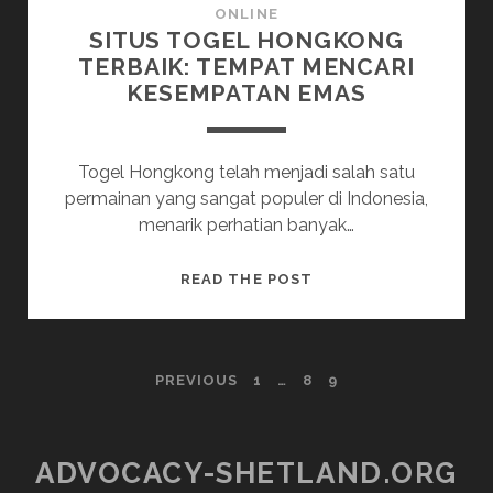
SINGAPURA
ONLINE
SITUS TOGEL HONGKONG
HARI
TERBAIK: TEMPAT MENCARI
INI
KESEMPATAN EMAS
Togel Hongkong telah menjadi salah satu
permainan yang sangat populer di Indonesia,
menarik perhatian banyak…
SITUS
READ THE POST
TOGEL
HONGKONG
TERBAIK:
POSTS
PREVIOUS
1
…
8
9
TEMPAT
MENCARI
PAGINATION
KESEMPATAN
EMAS
ADVOCACY-SHETLAND.ORG