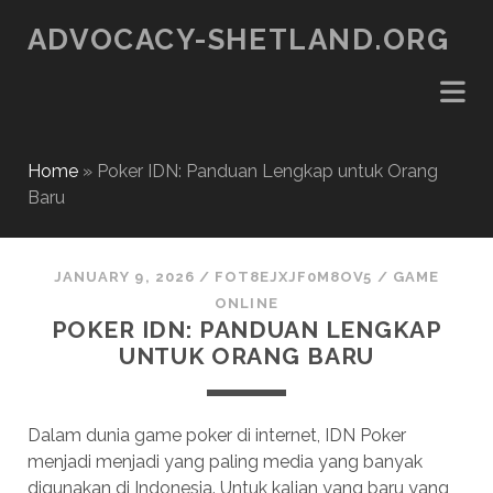
ADVOCACY-SHETLAND.ORG
Home
»
Poker IDN: Panduan Lengkap untuk Orang
Baru
JANUARY 9, 2026
/
FOT8EJXJF0M8OV5
/
GAME
ONLINE
POKER IDN: PANDUAN LENGKAP
UNTUK ORANG BARU
Dalam dunia game poker di internet, IDN Poker
menjadi menjadi yang paling media yang banyak
digunakan di Indonesia. Untuk kalian yang baru yang