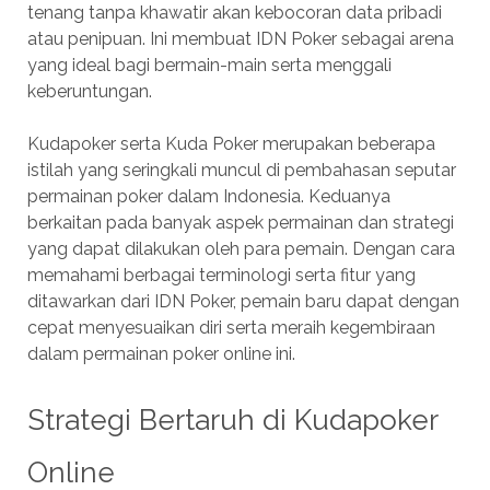
tenang tanpa khawatir akan kebocoran data pribadi
atau penipuan. Ini membuat IDN Poker sebagai arena
yang ideal bagi bermain-main serta menggali
keberuntungan.
Kudapoker serta Kuda Poker merupakan beberapa
istilah yang seringkali muncul di pembahasan seputar
permainan poker dalam Indonesia. Keduanya
berkaitan pada banyak aspek permainan dan strategi
yang dapat dilakukan oleh para pemain. Dengan cara
memahami berbagai terminologi serta fitur yang
ditawarkan dari IDN Poker, pemain baru dapat dengan
cepat menyesuaikan diri serta meraih kegembiraan
dalam permainan poker online ini.
Strategi Bertaruh di Kudapoker
Online