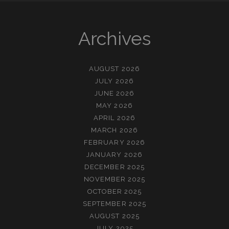
Archives
AUGUST 2026
JULY 2026
JUNE 2026
MAY 2026
APRIL 2026
MARCH 2026
FEBRUARY 2026
JANUARY 2026
DECEMBER 2025
NOVEMBER 2025
OCTOBER 2025
SEPTEMBER 2025
AUGUST 2025
JULY 2025