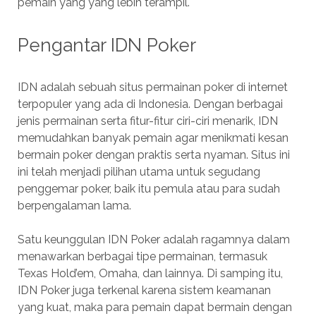
pemain yang yang lebih terampil.
Pengantar IDN Poker
IDN adalah sebuah situs permainan poker di internet
terpopuler yang ada di Indonesia. Dengan berbagai
jenis permainan serta fitur-fitur ciri-ciri menarik, IDN
memudahkan banyak pemain agar menikmati kesan
bermain poker dengan praktis serta nyaman. Situs ini
ini telah menjadi pilihan utama untuk segudang
penggemar poker, baik itu pemula atau para sudah
berpengalaman lama.
Satu keunggulan IDN Poker adalah ragamnya dalam
menawarkan berbagai tipe permainan, termasuk
Texas Hold’em, Omaha, dan lainnya. Di samping itu,
IDN Poker juga terkenal karena sistem keamanan
yang kuat, maka para pemain dapat bermain dengan