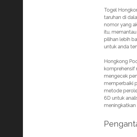
Togel Hongkong
taruhan di da
nomor yang ak
itu, memantau
pilihan lebih 
untuk anda tem
Hongkong Pool
komprehensif m
mengecek peng
memperbaiki p
metode perole
6D untuk anali
meningkatkan s
Penganta