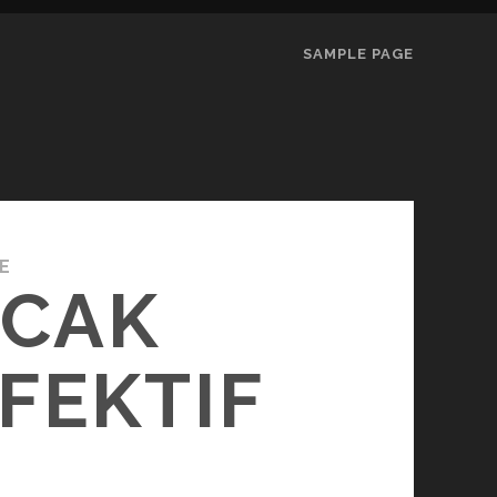
SAMPLE PAGE
E
ACAK
FEKTIF