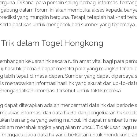
rguna. Di sana, para pemain saling berbagi informasi tentan
Bergabung dalam forum ini akan membuka akses kepada banya
a prediksi yang mungkin berguna. Tetapi, tetaplah hati-hati ter
 serta pastikan untuk mengecek dari sumber yang tepercaya.
 Trik dalam Togel Hongkong
embangan keluaran hk secara rutin amat vital bagi para pema
i hasil hk, pemain dapat meneliti pola yang mungkin terjad
g lebih tepat di masa depan. Sumber yang dapat dipercaya s
s menawarkan informasi hasil hk yang akurat dan up-to-date
mengandalkan informasi tersebut untuk taktik mereka.
ng dapat diterapkan adalah mencermati data hk dari periode
mpulkan informasi dari data hk 6d dan pengeluaran hk sebe
an tren angka yang sering muncul. Ini dapat membantu me
dalam menebak angka yang akan muncul. Tidak usah ragu u
an mengacu pada data hk yang berkaitan untuk mendukung ana