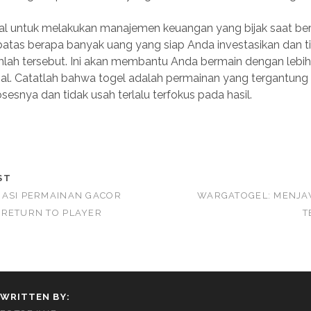
usial untuk melakukan manajemen keuangan yang bijak saat be
batas berapa banyak uang yang siap Anda investasikan dan t
lah tersebut. Ini akan membantu Anda bermain dengan lebih
ial. Catatlah bahwa togel adalah permainan yang tergantung
osesnya dan tidak usah terlalu terfokus pada hasil.
ST
GASI PERMAINAN GACOR
WARGATOGEL: MENJ
 RETURN TO PLAYER
T
WRITTEN BY: