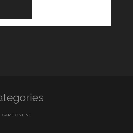
ategories
GAME ONLINE