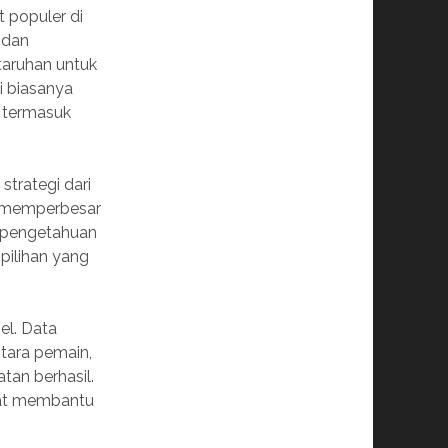
 populer di
 dan
aruhan untuk
i biasanya
, termasuk
strategi dari
k memperbesar
 pengetahuan
pilihan yang
el. Data
ntara pemain,
tan berhasil.
mat membantu