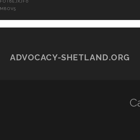
FOT8EJXJF0
M8OV5
ADVOCACY-SHETLAND.ORG
C