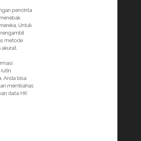
angan pencinta
m menebak
mereka. Untuk
 mengambil
pas metode
 akurat.
ormasi
rutin
, Anda bisa
akan membahas
tkan data HK
n