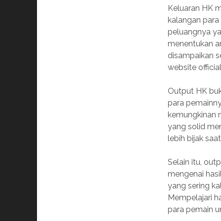
Keluaran HK m
kalangan para 
peluangnya ya
menentukan ang
disampaikan s
website offici
Output HK buka
para pemainny
kemungkinan m
yang solid me
lebih bijak saa
Selain itu, ou
mengenai hasil
yang sering k
Mempelajari h
para pemain un