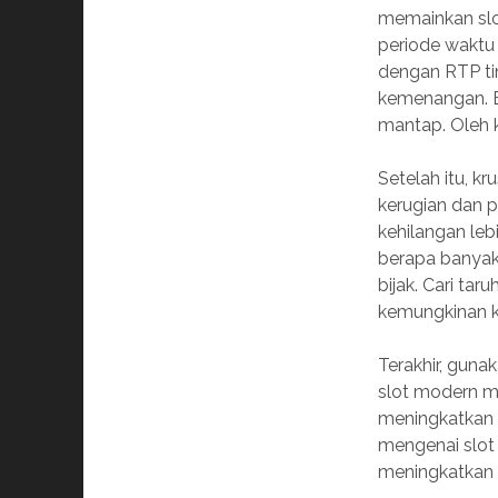
memainkan slo
periode waktu
dengan RTP t
kemenangan. B
mantap. Oleh k
Setelah itu, 
kerugian dan p
kehilangan le
berapa banyak 
bijak. Cari t
kemungkinan 
Terakhir, gun
slot modern me
meningkatkan R
mengenai slot
meningkatkan 