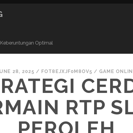
G
h Keberuntungan Optimal
UNE 28, 2025
/
FOT8EJXJF0M8OV5
/
GAME ONLIN
RATEGI CER
MAIN RTP S
PEROLEH