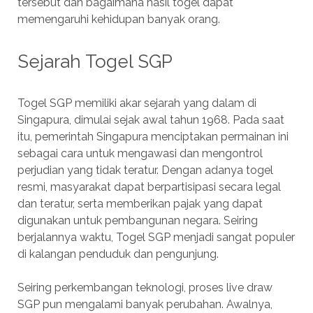
tersebut dan bagaimana hasil togel dapat
memengaruhi kehidupan banyak orang.
Sejarah Togel SGP
Togel SGP memiliki akar sejarah yang dalam di
Singapura, dimulai sejak awal tahun 1968. Pada saat
itu, pemerintah Singapura menciptakan permainan ini
sebagai cara untuk mengawasi dan mengontrol
perjudian yang tidak teratur. Dengan adanya togel
resmi, masyarakat dapat berpartisipasi secara legal
dan teratur, serta memberikan pajak yang dapat
digunakan untuk pembangunan negara. Seiring
berjalannya waktu, Togel SGP menjadi sangat populer
di kalangan penduduk dan pengunjung.
Seiring perkembangan teknologi, proses live draw
SGP pun mengalami banyak perubahan. Awalnya,