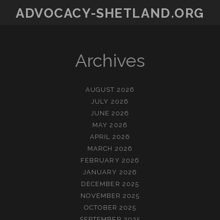
ADVOCACY-SHETLAND.ORG
Archives
AUGUST 2026
JULY 2026
JUNE 2026
MAY 2026
APRIL 2026
MARCH 2026
FEBRUARY 2026
JANUARY 2026
DECEMBER 2025
NOVEMBER 2025
OCTOBER 2025
SEPTEMBER 2025