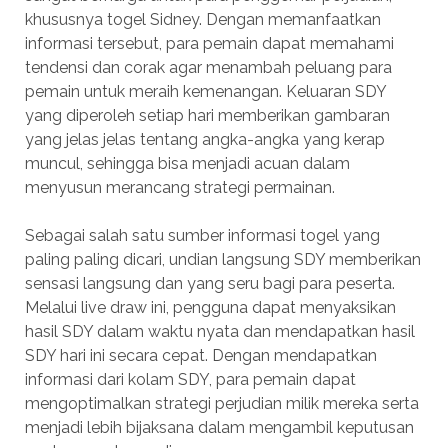
khususnya togel Sidney. Dengan memanfaatkan
informasi tersebut, para pemain dapat memahami
tendensi dan corak agar menambah peluang para
pemain untuk meraih kemenangan. Keluaran SDY
yang diperoleh setiap hari memberikan gambaran
yang jelas jelas tentang angka-angka yang kerap
muncul, sehingga bisa menjadi acuan dalam
menyusun merancang strategi permainan.
Sebagai salah satu sumber informasi togel yang
paling paling dicari, undian langsung SDY memberikan
sensasi langsung dan yang seru bagi para peserta.
Melalui live draw ini, pengguna dapat menyaksikan
hasil SDY dalam waktu nyata dan mendapatkan hasil
SDY hari ini secara cepat. Dengan mendapatkan
informasi dari kolam SDY, para pemain dapat
mengoptimalkan strategi perjudian milik mereka serta
menjadi lebih bijaksana dalam mengambil keputusan