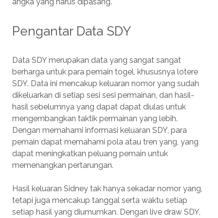
angka yang harus dipasang.
Pengantar Data SDY
Data SDY merupakan data yang sangat sangat
berharga untuk para pemain togel, khususnya lotere
SDY. Data ini mencakup keluaran nomor yang sudah
dikeluarkan di setiap sesi sesi permainan, dan hasil-
hasil sebelumnya yang dapat dapat diulas untuk
mengembangkan taktik permainan yang lebih.
Dengan memahami informasi keluaran SDY, para
pemain dapat memahami pola atau tren yang, yang
dapat meningkatkan peluang pemain untuk
memenangkan pertarungan.
Hasil keluaran Sidney tak hanya sekadar nomor yang,
tetapi juga mencakup tanggal serta waktu setiap
setiap hasil yang diumumkan. Dengan live draw SDY,