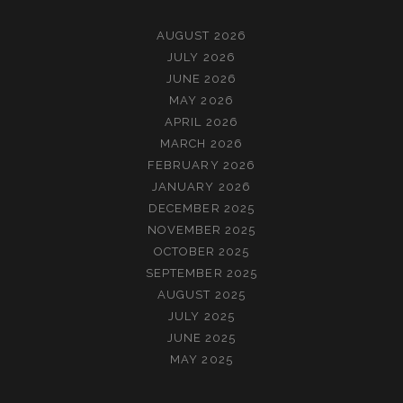
AUGUST 2026
JULY 2026
JUNE 2026
MAY 2026
APRIL 2026
MARCH 2026
FEBRUARY 2026
JANUARY 2026
DECEMBER 2025
NOVEMBER 2025
OCTOBER 2025
SEPTEMBER 2025
AUGUST 2025
JULY 2025
JUNE 2025
MAY 2025