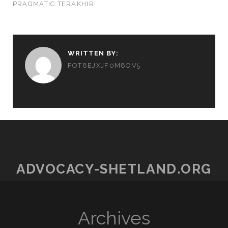
PRAGMATIC TERAKHIR!
WRITTEN BY:
FOT8EJXJF0M8OV5
ADVOCACY-SHETLAND.ORG
Archives