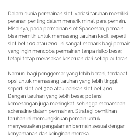
Dalam dunia permainan slot, variasi taruhan memiliki
peranan penting dalam menarik minat para pemain.
Misalnya, pada permainan slot Spaceman, pemain
bisa memilih untuk memasang taruhan kecil, seperti
slot bet 100 atau 200. Ini sangat menarik bagi pemain
yang ingin mencoba permainan tanpa risiko besar,
tetapi tetap merasakan keseruan dari setiap putaran.
Namun, bagi penggemar yang lebih berani, terdapat
opsi untuk memasang taruhan yang lebih tinggi,
seperti slot bet 300 atau bahkan slot bet 400.
Dengan taruhan yang lebih besar, potensi
kemenangan juga meningkat, sehingga menambah
adrenaline dalam permainan. Strategi pemilihan
taruhan ini memungkinkan pemain untuk
menyesuaikan pengalaman bermain sesuai dengan
kenyamanan dan keinginan mereka.