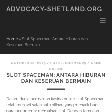
ADVOCACY-SHETLAND.ORG
Home
»
Slot Spaceman: Antara Hiburan dan
Keseruan Bermain
OCTOBER 18, 2025
/
FOT8EJXJF0M8OV5
/
GAME
ONLINE
SLOT SPACEMAN: ANTARA HIBURAN
DAN KESERUAN BERMAIN
Dalam dunia permainan kasino online, slot Spaceman
telah menjadi salah satu pilihan yang menarik bagi
para penggemar permainan slot. Dengan tampilan