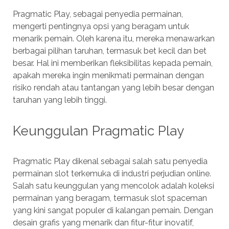
Pragmatic Play, sebagai penyedia permainan,
mengerti pentingnya opsi yang beragam untuk
menarik pemain. Oleh karena itu, mereka menawarkan
berbagai pilihan taruhan, termasuk bet kecil dan bet
besar. Hal ini memberikan fleksibilitas kepada pemain,
apakah mereka ingin menikmati permainan dengan
risiko rendah atau tantangan yang lebih besar dengan
taruhan yang lebih tinggi.
Keunggulan Pragmatic Play
Pragmatic Play dikenal sebagai salah satu penyedia
permainan slot terkemuka di industri perjudian online.
Salah satu keunggulan yang mencolok adalah koleksi
permainan yang beragam, termasuk slot spaceman
yang kini sangat populer di kalangan pemain. Dengan
desain grafis yang menarik dan fitur-fitur inovatif,