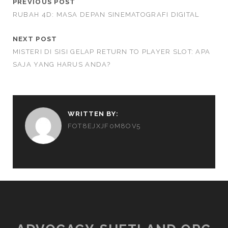
PREVIOUS POST
RUBAH 4D: MASA DEPAN SINEMATOGRAFI DIGITAL
NEXT POST
MISTERI DI SISI GELAP RETURN TO PLAYER SLOT: APA
SAJA YANG HARUS ANDA?
WRITTEN BY:
FOT8EJXJF0M8OV5