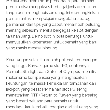
Melalui kehadiran mode percobaan, para pemain
pemula bisa mengakses berbagai jenis permainan
tanpa perlu menghabiskan uang. Ini memungkinkan
pemain untuk mempelajari mengetahui strategi
permainan dan tips yang dapat menambah peluang
menang sebelum mereka bergegas ke slot dengan
taruhan uang. Demo slot ini pula berfungsi untuk
menyusutkan kecemasan untuk pemain yang baru
yang masih merasa bingung.
Keuntungan selain itu adalah potensi kemenangan
yang tinggi. Banyak game slot PG, contohnya
Permata Starlight dan Gates of Olympus, memiliki
mekanisme kompensasi yang menghadirkan
keuntungan, termasuk kemudahan tambahan dan
jackpot yang besar. Permainan slot PG sering
menawarkan RTP (Return to Player) yang bersaing,
yang berarti peluang para pemain untuk
mendapatkan kembali sebagian dari sisi uang yang