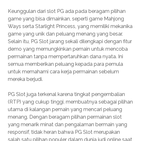
Keunggulan dari slot PG ada pada beragam pilihan
game yang bisa dimainkan, seperti game Mahjong
Ways serta Starlight Princess, yang memiliki mekanika
game yang unik dan peluang menang yang besar.
Selain itu, PG Slot jarang sekali dilengkapi dengan fitur
demo yang memungkinkan pemain untuk mencoba
permainan tanpa mempertaruhkan dana nyata. Ini
semua memberikan peluang kepada para pemula
untuk memahami cara kerja permainan sebelum
mereka berjudi.
PG Slot juga terkenal karena tingkat pengembalian
(RTP) yang cukup tinggi, membuatnya sebagai pilihan
utama di kalangan pemain yang mencari peluang
menang. Dengan beragam pilihan permainan slot
yang menarik minat dan pengalaman bermain yang
responsif, tidak heran bahwa PG Slot merupakan
salah satu pilihan populer dalam dunia judi online saat