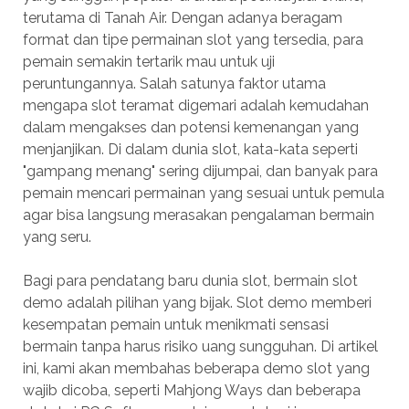
terutama di Tanah Air. Dengan adanya beragam
format dan tipe permainan slot yang tersedia, para
pemain semakin tertarik mau untuk uji
peruntungannya. Salah satunya faktor utama
mengapa slot teramat digemari adalah kemudahan
dalam mengakses dan potensi kemenangan yang
menjanjikan. Di dalam dunia slot, kata-kata seperti
"gampang menang" sering dijumpai, dan banyak para
pemain mencari permainan yang sesuai untuk pemula
agar bisa langsung merasakan pengalaman bermain
yang seru.
Bagi para pendatang baru dunia slot, bermain slot
demo adalah pilihan yang bijak. Slot demo memberi
kesempatan pemain untuk menikmati sensasi
bermain tanpa harus risiko uang sungguhan. Di artikel
ini, kami akan membahas beberapa demo slot yang
wajib dicoba, seperti Mahjong Ways dan beberapa