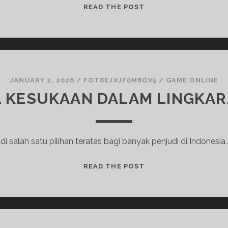
LINK
READ THE POST
SLOT
DEPOSIT
5000:
PELUANG
EMAS
UNTUK
JANUARY 2, 2026
/
FOT8EJXJF0M8OV5
/
GAME ONLINE
PECINTA
 KESUKAAN DALAM LINGKAR
SLOT
di salah satu pilihan teratas bagi banyak penjudi di Indone
KENAPA
READ THE POST
IONTOGEL
KESUKAAN
DALAM
LINGKARAN
PARA