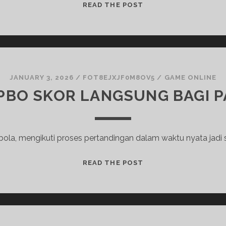
KEHADIRAN
READ THE POST
LIVE
DRAW
SGP:
CARA
MENYAKSIKAN
TOGEL
JANUARY 3, 2026
/
FOT8EJXJF0M8OV5
/
GAME ONLINE
SINGAPURA
PBO SKOR LANGSUNG BAGI P
SECARA
LANGSUNG
ola, mengikuti proses pertandingan dalam waktu nyata jadi s
KELEBIHAN
READ THE POST
WAP
SPBO
SKOR
LANGSUNG
BAGI