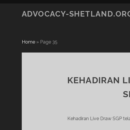
ADVOCACY-SHETLAND.OR
Home
»
Page 35
advocacy-
shetland.org
KEHADIRAN L
Posts
S
Kehadiran Live Draw SGP te