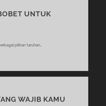
BOBET UNTUK
erbagai pilihan taruhan…
YANG WAJIB KAMU