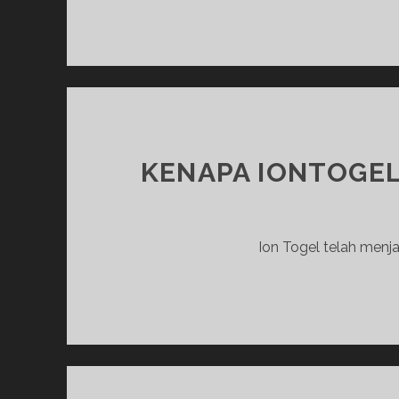
KENAPA IONTOGEL
Ion Togel telah menja