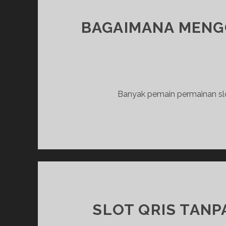
BAGAIMANA MENG
Banyak pemain permainan sl
SLOT QRIS TAN