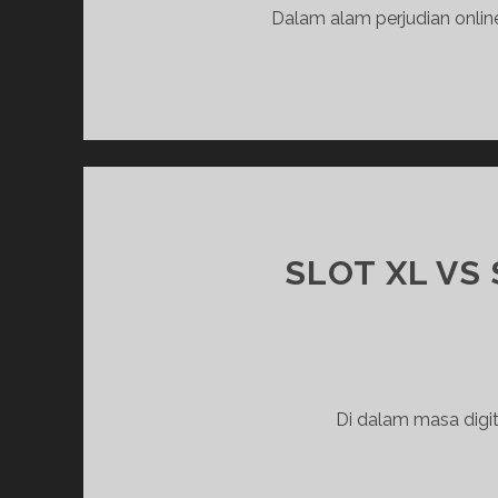
Dalam alam perjudian onli
SLOT XL VS
Di dalam masa digit